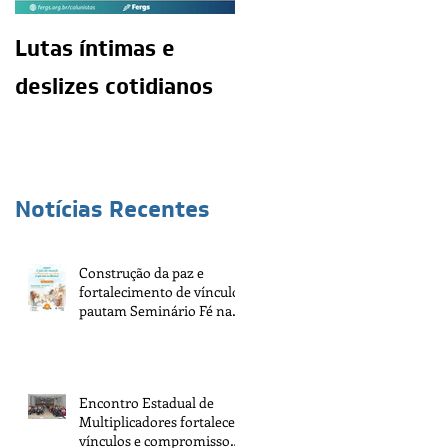
Lutas íntimas e
O exercício da
deslizes cotidianos
mediunidade e a
moralidade do
médium
Notícias Recentes
Construção da paz e
fortalecimento de vínculos
pautam Seminário Fé na
Vida 2026
Encontro Estadual de
Multiplicadores fortalece
vínculos e compromisso