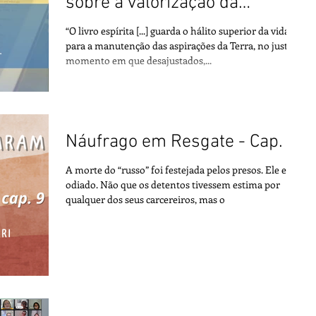
sobre a valorização da
literatura
“O livro espírita [...] guarda o hálito superior da vida
para a manutenção das aspirações da Terra, no justo
momento em que desajustados,...
Náufrago em Resgate - Cap. 9
A morte do “russo” foi festejada pelos presos. Ele era
odiado. Não que os detentos tivessem estima por
qualquer dos seus carcereiros, mas o