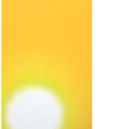
e a Unime Osório — estiveram presentes em um dia
dedic