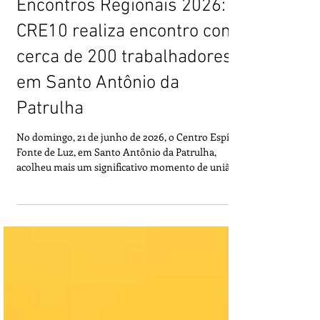
Encontros Regionais 2026:
CRE10 realiza encontro com
cerca de 200 trabalhadores
em Santo Antônio da
Patrulha
No domingo, 21 de junho de 2026, o Centro Espírita
Fonte de Luz, em Santo Antônio da Patrulha,
acolheu mais um significativo momento de união,
reflexão e aprendizado da família espírita: o
Encontro Regional 2026 da CRE10. Sob o tema
“Missão dos Espíritas: consigo mesmo, com o
Centro Espírita e com a Nova Era”, cerca de 200
trabalhadores espíritas, vinculados aos dois órgãos
de unificação da região — a Unime Capão da Canoa