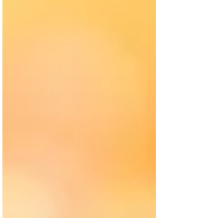
das nossas faltas e vícios, cujo peso nos marca
profundamente a emoção para o despertar da
consciência adormecida nos erros milenares."