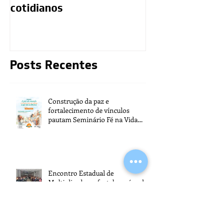
cotidianos
mediunidade 
moralidade d
Posts Recentes
Construção da paz e
fortalecimento de vínculos
pautam Seminário Fé na Vida
2026
Encontro Estadual de
Multiplicadores fortalece vínculos
e compromisso com a tarefa