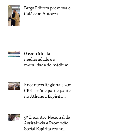
Fergs Editora promove o 1º
Café com Autores
O exercício da
mediunidade e a
moralidade do médium
Encontros Regionais 2026:
CRE 1 reúne participantes
no Atheneu Espírita
Cruzeiro do Sul, em Porto
Alegre
5º Encontro Nacional da
Assistência e Promoção
Social Espírita reúne
representantes de todo o