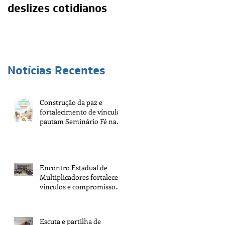
deslizes cotidianos
mediunidade e a
moralidade do
médium
Notícias Recentes
Construção da paz e
fortalecimento de vínculos
pautam Seminário Fé na
Vida 2026
Encontro Estadual de
Multiplicadores fortalece
vínculos e compromisso
com a tarefa
Escuta e partilha de