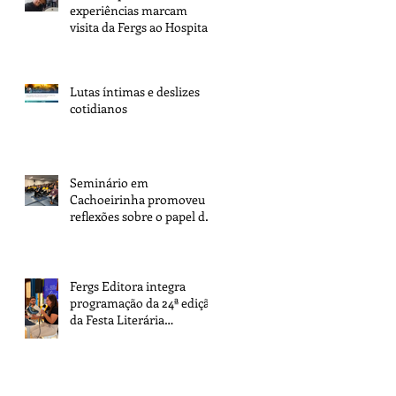
experiências marcam
visita da Fergs ao Hospital
Espírita de Porto Alegre
Lutas íntimas e deslizes
cotidianos
Seminário em
Cachoeirinha promoveu
reflexões sobre o papel dos
espíritas na transformação
da sociedade
Fergs Editora integra
programação da 24ª edição
da Festa Literária
Internacional de Paraty