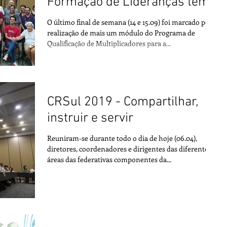
Formação de Lideranças tem
novo módulo em Brasíli
O último final de semana (14 e 15.09) foi marcado pela
realização de mais um módulo do Programa de
Qualificação de Multiplicadores para a...
CRSul 2019 - Compartilhar,
instruir e servir
Reuniram-se durante todo o dia de hoje (06.04),
diretores, coordenadores e dirigentes das diferentes
áreas das federativas componentes da...