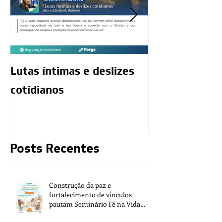
Lutas íntimas e deslizes
O exercício da
cotidianos
mediunidade 
moralidade d
Posts Recentes
Construção da paz e
fortalecimento de vínculos
pautam Seminário Fé na Vida
2026