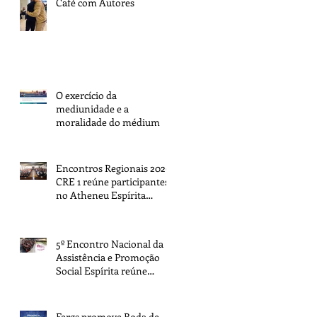
Café com Autores
O exercício da
mediunidade e a
moralidade do médium
Encontros Regionais 2026:
CRE 1 reúne participantes
no Atheneu Espírita
Cruzeiro do Sul, em Porto
Alegre
5º Encontro Nacional da
Assistência e Promoção
Social Espírita reúne
representantes de todo o
Brasil na sede da FEB
Fergs promove Roda de