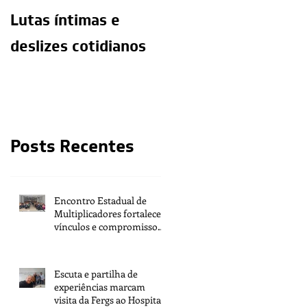
Lutas íntimas e
O exercício da
deslizes cotidianos
mediunidade e a
moralidade do
médium
Posts Recentes
Encontro Estadual de
Multiplicadores fortalece
vínculos e compromisso
com a tarefa
Escuta e partilha de
experiências marcam
visita da Fergs ao Hospital