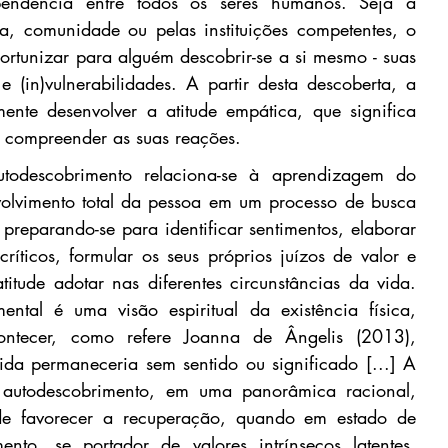
endência entre todos os seres humanos. Seja a 
, comunidade ou pelas instituições competentes, o 
ortunizar para alguém descobrir-se a si mesmo - suas 
 (in)vulnerabilidades. A partir desta descoberta, a 
nte desenvolver a atitude empática, que significa 
e compreender as suas reações.
utodescobrimento relaciona-se à aprendizagem do 
olvimento total da pessoa em um processo de busca 
 preparando-se para identificar sentimentos, elaborar 
íticos, formular os seus próprios juízos de valor e 
itude adotar nas diferentes circunstâncias da vida. 
ental é uma visão espiritual da existência física, 
ntecer, como refere Joanna de Ângelis (2013), 
ida permaneceria sem sentido ou significado [...] A 
 autodescobrimento, em uma panorâmica racional, 
 de favorecer a recuperação, quando em estado de 
nto, se portador de valores intrínsecos latentes. 