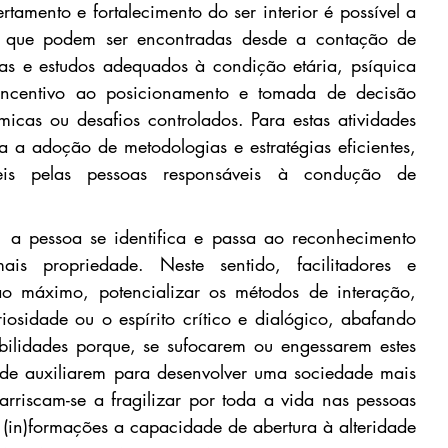
tamento e fortalecimento do ser interior é possível a 
s, que podem ser encontradas desde a contação de 
uras e estudos adequados à condição etária, psíquica 
incentivo ao posicionamento e tomada de decisão 
micas ou desafios controlados. Para estas atividades 
a a adoção de metodologias e estratégias eficientes, 
veis pelas pessoas responsáveis à condução de 
, a pessoa se identifica e passa ao reconhecimento 
s propriedade. Neste sentido, facilitadores e 
o máximo, potencializar os métodos de interação, 
osidade ou o espírito crítico e dialógico, abafando 
ilidades porque, se sufocarem ou engessarem estes 
de auxiliarem para desenvolver uma sociedade mais 
 arriscam-se a fragilizar por toda a vida nas pessoas 
(in)formações a capacidade de abertura à alteridade 