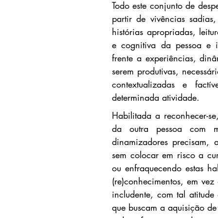
Todo este conjunto de desper
partir de vivências sadia
histórias apropriadas, leit
e cognitiva da pessoa e 
frente a experiências, dinâ
serem produtivas, necessári
contextualizadas e factí
determinada atividade.
Habilitada a reconhecer-se
da outra pessoa com mai
dinamizadores precisam, a
sem colocar em risco a curi
ou enfraquecendo estas hab
(re)conhecimentos, em vez 
includente, com tal atitude
que buscam a aquisição de 