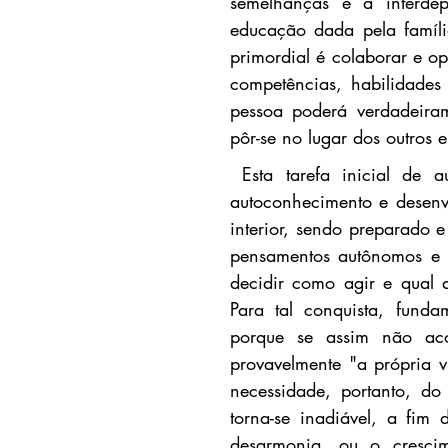
semelhanças e a interdep
educação dada pela família
primordial é colaborar e op
competências, habilidades e
pessoa poderá verdadeirame
pôr-se no lugar dos outros 
 Esta tarefa inicial de a
autoconhecimento e desenv
interior, sendo preparado e
pensamentos autônomos e cr
decidir como agir e qual at
Para tal conquista, fundam
porque se assim não aco
provavelmente "a própria v
necessidade, portanto, do
torna-se inadiável, a fim
desarmonia, ou o crescime