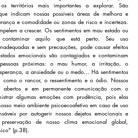
os territórios mais importantes a explorar. São 
que indicam nossas possíveis áreas de melhora e 
rança e comodidade ou zonas de risco e incerteza. 
impelem a crescer. Os sentimentos em mau estado ou 
contaminar aquilo que está perto. Seu uso 
inadequadas e sem precauções, pode causar efeitos 
estados emocionais são contagiados e contaminam 
pessoas próximas: o mau humor, a irritação, o 
sperança, a ansiedade ou o medo... Há sentimentos 
, como o rancor, o ressentimento e o ódio. Nossos 
ão abertos e em permanente comunicação com o 
istrar algumas emoções com prudência, pois elas 
osso meio ambiente psicoecoafetivo em caso de uso 
áveis por autogerir nossos dejetos emocionais e 
preservação de nosso clima emocional global, 
ico" (p.38).