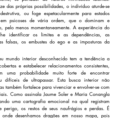
e das próprias possibilidades, o indivíduo aturde-se 
destrutiva, ou foge espetacularmente para estados 
o em psicoses de vária ordem, que o dominam e 
ão, pelo menos momentaneamente. A experiência do 
-lhe identificar os limites e as dependências, as 
as falsas, os embustes do ego e as imposturas da 
 mundo interior desconhecido tem a tendência a 
obertas e estabelecer relacionamentos consistentes, 
om uma probabilidade muito forte de encontrar 
ou difíceis de ultrapassar. Esta busca interior não 
s também fortalece para vivenciar e envolver-se com 
iais. Como assinala Jaume Soler e María Conangla 
ando uma cartografia emocional na qual registram 
 perigo, os restos de seus naufrágios e perdas. É 
ir onde desenhamos dragões em nosso mapa, pois 