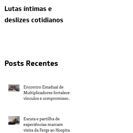
Lutas íntimas e
O exercício da
deslizes cotidianos
mediunidade e a
moralidade do
médium
Posts Recentes
Encontro Estadual de
Multiplicadores fortalece
vínculos e compromisso
com a tarefa
Escuta e partilha de
experiências marcam
visita da Fergs ao Hospital