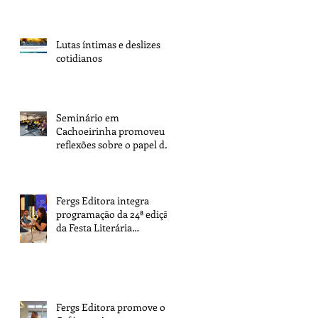
Espírita de Porto Alegre
Lutas íntimas e deslizes
cotidianos
Seminário em
Cachoeirinha promoveu
reflexões sobre o papel dos
espíritas na transformação
da sociedade
Fergs Editora integra
programação da 24ª edição
da Festa Literária
Internacional de Paraty
Fergs Editora promove o 1º