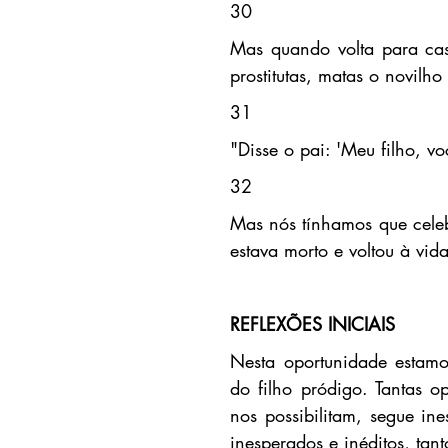
30
Mas quando volta para casa
prostitutas, matas o novilho
31
"Disse o pai: 'Meu filho, v
32
Mas nós tínhamos que celebr
estava morto e voltou à vid
REFLEXÕES INICIAIS
Nesta oportunidade estamo
do filho pródigo. Tantas o
nos possibilitam, segue in
inesperados e inéditos, ta