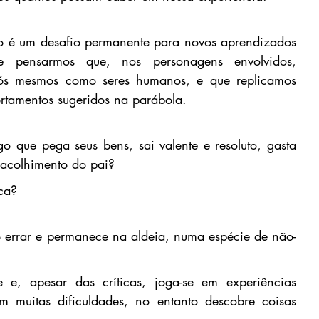
o é um desafio permanente para novos aprendizados 
e pensarmos que, nos personagens envolvidos, 
nós mesmos como seres humanos,
 e
 que replicamos 
tamentos sugeridos na parábola. 
o que pega seus bens, sai valente e resoluto, gasta 
 acolhimento do
 pai? 
ca?
o errar e permanece na aldeia, numa espécie de não-
e e, apesar das críticas, joga-se em experiências 
m muitas dificuldades, no entanto descobre coisas 