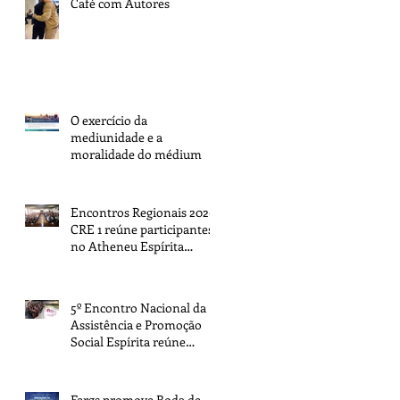
Café com Autores
O exercício da
mediunidade e a
moralidade do médium
Encontros Regionais 2026:
CRE 1 reúne participantes
no Atheneu Espírita
Cruzeiro do Sul, em Porto
Alegre
5º Encontro Nacional da
Assistência e Promoção
Social Espírita reúne
representantes de todo o
Brasil na sede da FEB
Fergs promove Roda de