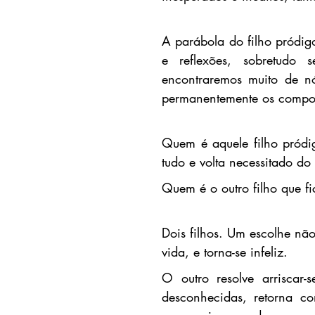
A parábola do filho pródig
e reflexões
,
s
obretudo s
encontraremos muito de 
permanentemente os compor
Quem é aquele filho pródig
tudo e volta necessitado d
o
Quem é o outro filho que fi
Dois filhos. Um escolhe nã
vida, e torna-se infeliz.
O outro resolve arriscar-s
desconhecidas, retorna co