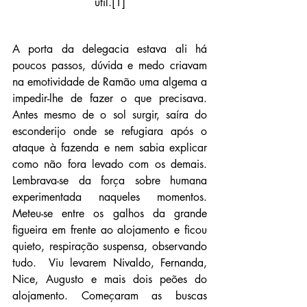
útil.
[1]
A porta da delegacia estava ali há 
poucos passos, dúvida e medo criavam 
na emotividade de Ramão uma algema a 
impedir-lhe de fazer o que precisava. 
Antes mesmo de o sol surgir, saíra do 
esconderijo onde se refugiara após o 
ataque à fazenda e nem sabia explicar 
como não fora levado com os demais. 
Lembrava-se da força sobre humana 
experimentada naqueles momentos. 
Meteu-se entre os galhos da grande 
figueira em frente ao alojamento e ficou 
quieto, respiração suspensa, observando 
tudo.  Viu levarem Nivaldo, Fernanda, 
Nice, Augusto e mais dois peões do 
alojamento. Começaram as buscas 