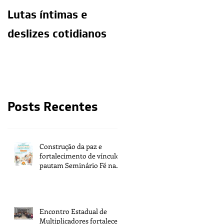
Lutas íntimas e
O exercício da
deslizes cotidianos
mediunidade e a
moralidade do
médium
Posts Recentes
Construção da paz e
fortalecimento de vínculos
pautam Seminário Fé na
Vida 2026
Encontro Estadual de
Multiplicadores fortalece