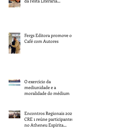
da Festa Literária
Internacional de Paraty
Fergs Editora promove o 1º
Café com Autores
O exercício da
mediunidade e a
moralidade do médium
Encontros Regionais 2026:
CRE 1 reúne participantes
no Atheneu Espírita
Cruzeiro do Sul, em Porto
Alegre