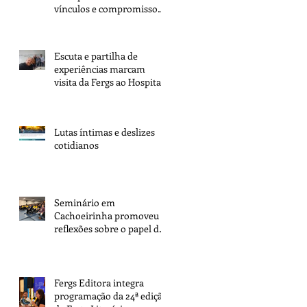
vínculos e compromisso
com a tarefa
Escuta e partilha de
experiências marcam
visita da Fergs ao Hospital
Espírita de Porto Alegre
Lutas íntimas e deslizes
cotidianos
Seminário em
Cachoeirinha promoveu
reflexões sobre o papel dos
espíritas na transformação
da sociedade
Fergs Editora integra
programação da 24ª edição