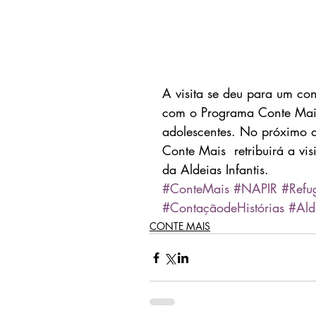
A visita se deu para um con
com o Programa Conte Mais,
adolescentes. No próximo 
Conte Mais  retribuirá a vi
da Aldeias Infantis.
#ConteMais
#NAPIR
#Refu
#ContaçãodeHistórias
#Alde
CONTE MAIS