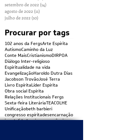
setembro de 2022
(14)
14 posts
agosto de 2022
(11)
11 posts
julho de 2022
(10)
10 posts
Procurar por tags
102 anos da Fergs
Arte Espírita
Autismo
Caminho da Luz
Conte Mais
Cristianismo
DIRPOA
Diálogo Inter-religioso
Espiritualidade na vida
Evangelização
Haroldo Dutra Dias
Jacobson Trovão
José Terra
Livro Espírita
Líder Espírita
Obra social Espírita
Relações Institucionais Fergs
Sexta-feira Literária
TEACOLHE
Unificação
beth barbieri
congresso espírita
desencarnação
imortalidade e impermanência
Siga