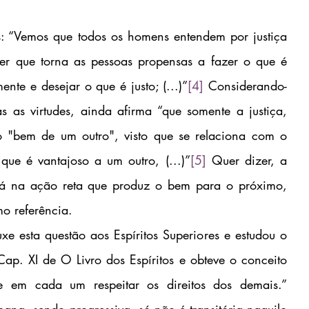
les: “Vemos que todos os homens entendem por justiça 
er que torna as pessoas propensas a fazer o que é 
mente e desejar o que é justo; (...)”
[4]
 Considerando-
 as virtudes, ainda afirma “que somente a justiça, 
 o "bem de um outro", visto que se relaciona com o 
ue é vantajoso a um outro, (...)”
[5]
 Quer dizer, a 
stá na ação reta que produz o bem para o próximo, 
mo referência.
e esta questão aos Espíritos Superiores e estudou o 
p. XI de O Livro dos Espíritos e obteve o conceito 
e em cada um respeitar os direitos dos demais.” 
ana, sendo progressiva, só não é transitória naquilo 