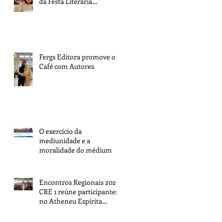
da Festa Literária
Internacional de Paraty
Fergs Editora promove o 1º
Café com Autores
O exercício da
mediunidade e a
moralidade do médium
Encontros Regionais 2026:
CRE 1 reúne participantes
no Atheneu Espírita
Cruzeiro do Sul, em Porto
Alegre