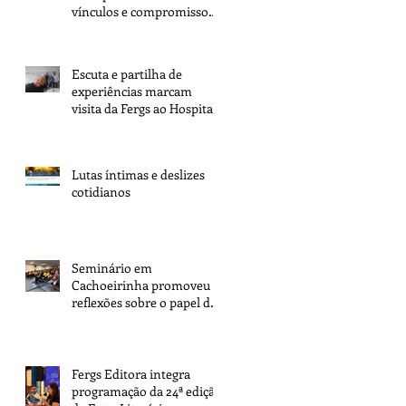
vínculos e compromisso
com a tarefa
Escuta e partilha de
experiências marcam
visita da Fergs ao Hospital
Espírita de Porto Alegre
Lutas íntimas e deslizes
cotidianos
Seminário em
Cachoeirinha promoveu
reflexões sobre o papel dos
espíritas na transformação
da sociedade
Fergs Editora integra
programação da 24ª edição