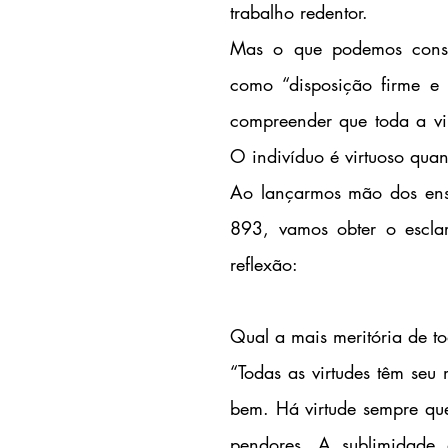
trabalho redentor.
Mas o que podemos consid
como “disposição firme e
compreender que toda a vir
O indivíduo é virtuoso qua
Ao lançarmos mão dos ens
893, vamos obter o esclar
reflexão:
Qual a mais meritória de to
“Todas as virtudes têm seu
bem. Há virtude sempre que
pendores. A sublimidade d