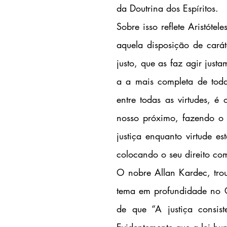
da Doutrina dos Espíritos.
Sobre isso reflete Aristóte
aquela disposição de carát
justo, que as faz agir justa
a a mais completa de todas
entre todas as virtudes, é
nosso próximo, fazendo o q
justiça enquanto virtude e
colocando o seu direito co
O nobre Allan Kardec, troux
tema em profundidade no Ca
de que “A justiça consist
Evidentemente que a lei hum