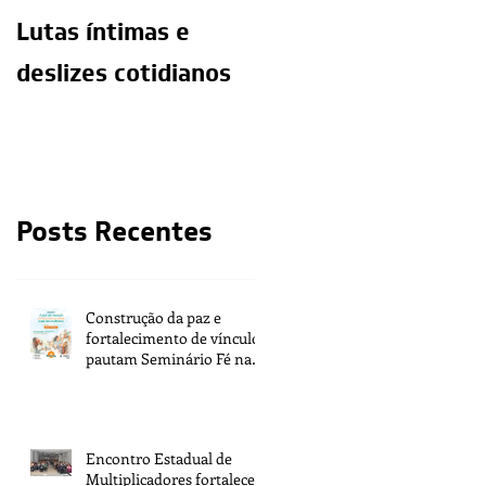
Lutas íntimas e
O exercício da
deslizes cotidianos
mediunidade e a
moralidade do
médium
Posts Recentes
Construção da paz e
fortalecimento de vínculos
pautam Seminário Fé na
Vida 2026
Encontro Estadual de
Multiplicadores fortalece