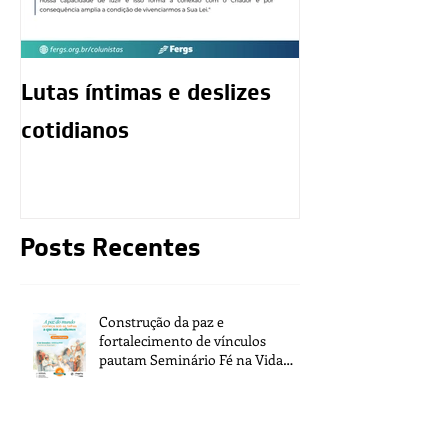
Lutas íntimas e deslizes
O exercício da
cotidianos
mediunidade 
moralidade d
Posts Recentes
Construção da paz e
fortalecimento de vínculos
pautam Seminário Fé na Vida
2026