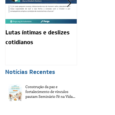
Lutas íntimas e deslizes
O exercício da
cotidianos
mediunidade 
moralidade d
Notícias Recentes
Construção da paz e
fortalecimento de vínculos
pautam Seminário Fé na Vida
2026