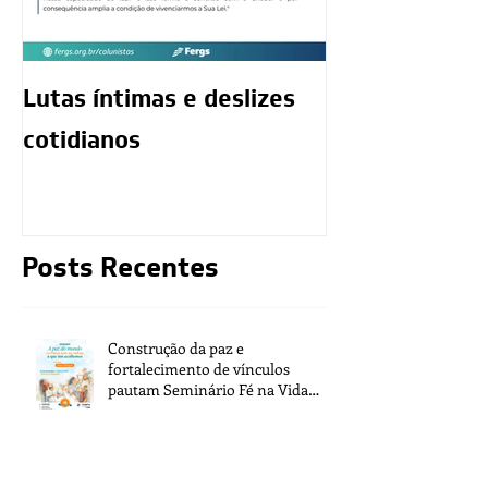
Lutas íntimas e deslizes
O exercício da
cotidianos
mediunidade 
moralidade d
Posts Recentes
Construção da paz e
fortalecimento de vínculos
pautam Seminário Fé na Vida
2026