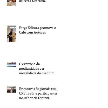
da Festa Literária
Internacional de Paraty
Fergs Editora promove o 1º
Café com Autores
O exercício da
mediunidade e a
moralidade do médium
Encontros Regionais 2026:
CRE 1 reúne participantes
no Atheneu Espírita
Cruzeiro do Sul, em Porto
Alegre