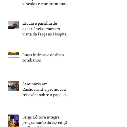
vínculos e compromisso
com a tarefa
Escuta e partilha de
experiências marcam
visita da Fergs ao Hospital
Espírita de Porto Alegre
Lutas íntimas e deslizes
cotidianos
Seminário em
Cachoeirinha promoveu
reflexões sobre o papel dos
espíritas na transformação
da sociedade
Fergs Editora integra
programação da 24ª edição