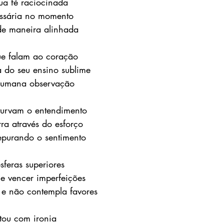
ua fé raciocinada 
essária no momento 
de maneira alinhada
ue falam ao coração 
 do seu ensino sublime 
 humana observação
 turvam o entendimento 
ra através do esforço 
epurando o sentimento
feras superiores
 e vencer imperfeições
 e não contempla favores
stou com ironia 