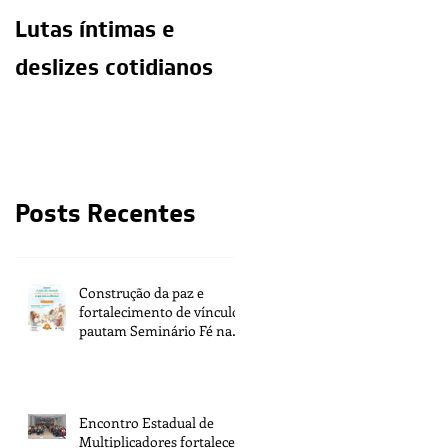
Lutas íntimas e
O exercício da
deslizes cotidianos
mediunidade e a
moralidade do
médium
Posts Recentes
Construção da paz e
fortalecimento de vínculos
pautam Seminário Fé na
Vida 2026
Encontro Estadual de
Multiplicadores fortalece