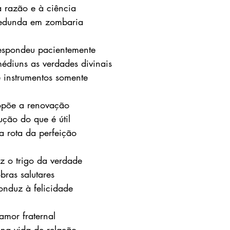
à razão e à ciência
edunda em zombaria
espondeu pacientemente 
diuns as verdades divinais 
e instrumentos somente
ropõe a renovação 
ução do que é útil
 rota da perfeição
z o trigo da verdade 
bras salutares 
nduz à felicidade
amor fraternal 
na vida de relação 