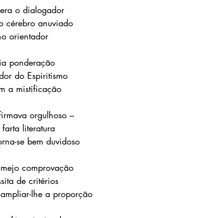
era o dialogador 
o cérebro anuviado 
o orientador
zia ponderação 
dor do Espiritismo 
m a mistificação
firmava orgulhoso – 
arta literatura 
orna-se bem duvidoso
almejo comprovação 
ta de critérios
ampliar-lhe a proporção