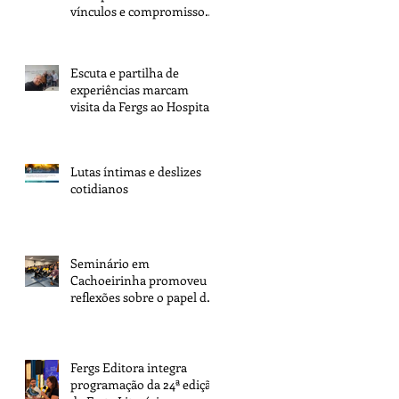
vínculos e compromisso
com a tarefa
Escuta e partilha de
experiências marcam
visita da Fergs ao Hospital
Espírita de Porto Alegre
Lutas íntimas e deslizes
cotidianos
Seminário em
Cachoeirinha promoveu
reflexões sobre o papel dos
espíritas na transformação
da sociedade
Fergs Editora integra
programação da 24ª edição