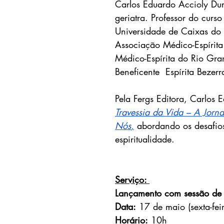
Carlos Eduardo 
Accioly
 Du
geriatra. Professor do curs
Universidade de Caixas do 
Associação Médico-Espírita 
Médico-Espírita do Rio Gr
Beneficente  Espírita Beze
Pela Fergs Editora, Carlos
Travessia da Vida – A Jorn
Nós
,
abordando os desafios
espiritualidade.
Serviço: 
Lançamento com sessão de 
Data:
 17 de maio (sexta-fei
Horário:
 10h