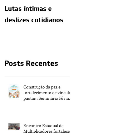
Lutas íntimas e
O exercício da
deslizes cotidianos
mediunidade e a
moralidade do
médium
Posts Recentes
Construção da paz e
fortalecimento de vínculos
pautam Seminário Fé na
Vida 2026
Encontro Estadual de
Multiplicadores fortalece