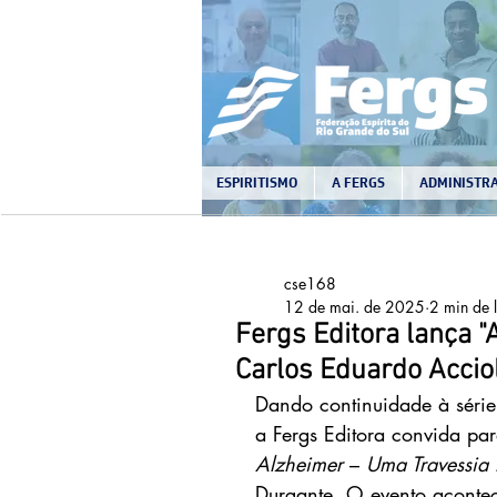
ESPIRITISMO
A FERGS
ADMINISTRA
cse168
12 de mai. de 2025
2 min de l
Fergs Editora lança 
Carlos Eduardo Accio
Dando continuidade à série
a Fergs Editora convida par
Alzheimer 
– 
Uma Travessia
Durgante. O evento acontec