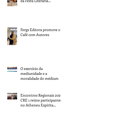
da Festa Literária
Internacional de Paraty
Fergs Editora promove o 1º
Café com Autores
O exercício da
mediunidade e a
moralidade do médium
Encontros Regionais 2026:
CRE 1 reúne participantes
no Atheneu Espírita
Cruzeiro do Sul, em Porto
Alegre