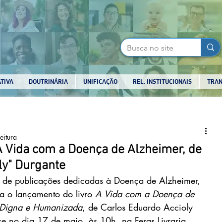
TIVA
DOUTRINÁRIA
UNIFICAÇÃO
REL. INSTITUCIONAIS
TRAN
eitura
"A Vida com a Doença de Alzheimer, de
ly" Durgante
 de publicações dedicadas à Doença de Alzheimer, 
a o lançamento do livro 
A Vida com a Doença de 
 Digna e Humanizada
, de Carlos Eduardo Accioly 
e no dia 17 de maio, às 10h, na Fergs Livraria, 