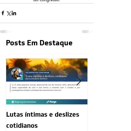
Posts Em Destaque
Lutas íntimas e deslizes
O exercício da
cotidianos
mediunidade 