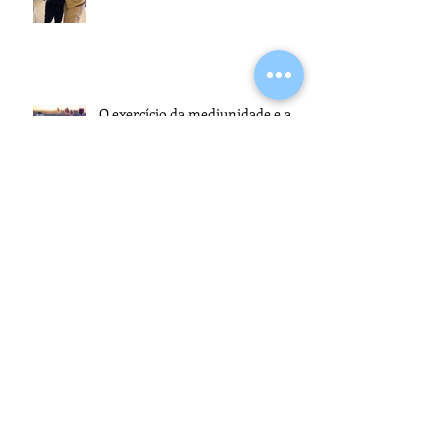
O exercício da mediunidade e a
moralidade do médium
Encontros Regionais 2026: CRE 1
reúne participantes no Atheneu
Espírita Cruzeiro do Sul, em Porto
Alegre
5º Encontro Nacional da
Assistência e Promoção Social
Espírita reúne representantes de
todo o Brasil na sede da FEB
Arquivo