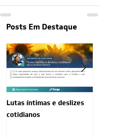
Posts Em Destaque
Lutas íntimas e deslizes
O exercício da
cotidianos
mediunidade 
moralidade d