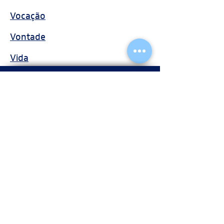
Vocação
Vontade
Vida
Fergs, um século de luz.
Redes
Correspondências:
Caixa Postal 4715
Floresta - Porto Alegre, RS
CEP
90220-975
Travessa Azevedo, 88 - Bairro Floresta - Porto
Alegre, RS Fone:
(51) 3224.1493