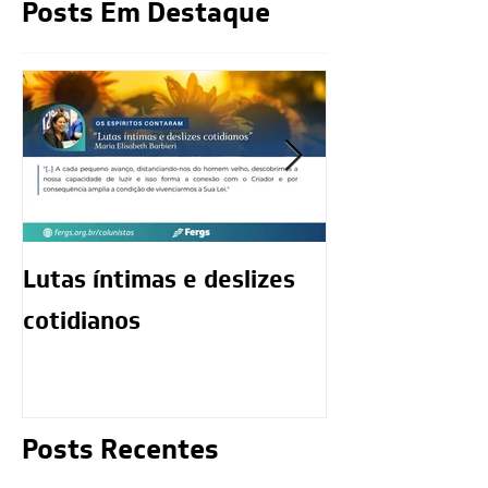
Posts Em Destaque
Lutas íntimas e deslizes
O exercício da
cotidianos
mediunidade 
moralidade d
Posts Recentes