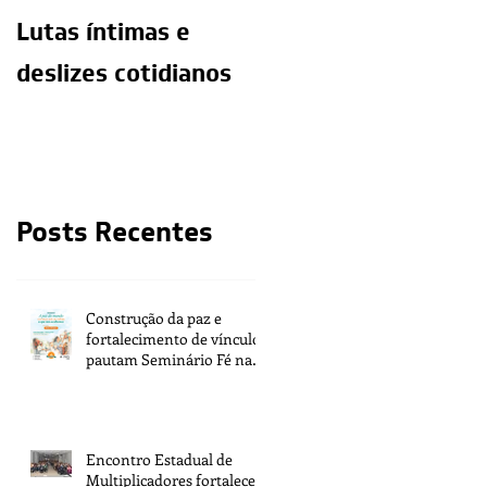
Lutas íntimas e
O exercício da
deslizes cotidianos
mediunidade e a
moralidade do
médium
Posts Recentes
Construção da paz e
fortalecimento de vínculos
pautam Seminário Fé na
Vida 2026
Encontro Estadual de
Multiplicadores fortalece