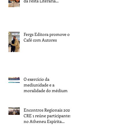
da Festa Literária
Internacional de Paraty
Fergs Editora promove o 1º
Café com Autores
O exercício da
mediunidade e a
moralidade do médium
Encontros Regionais 2026:
CRE 1 reúne participantes
no Atheneu Espírita
Cruzeiro do Sul, em Porto
Alegre