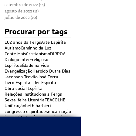
setembro de 2022
(14)
14 posts
agosto de 2022
(11)
11 posts
julho de 2022
(10)
10 posts
Procurar por tags
102 anos da Fergs
Arte Espírita
Autismo
Caminho da Luz
Conte Mais
Cristianismo
DIRPOA
Diálogo Inter-religioso
Espiritualidade na vida
Evangelização
Haroldo Dutra Dias
Jacobson Trovão
José Terra
Livro Espírita
Líder Espírita
Obra social Espírita
Relações Institucionais Fergs
Sexta-feira Literária
TEACOLHE
Unificação
beth barbieri
congresso espírita
desencarnação
imortalidade e impermanência
Siga