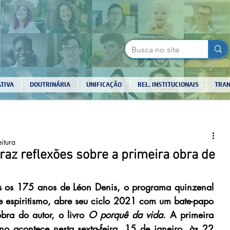
TIVA
DOUTRINÁRIA
UNIFICAÇÃO
REL. INSTITUCIONAIS
TRAN
eitura
 traz reflexões sobre a primeira obra de
os 175 anos de Léon Denis, o programa quinzenal 
 e espiritismo, abre seu ciclo 2021 com um bate-papo 
bra do autor, o livro 
O porquê da vida
. A primeira 
 ano acontece nesta sexta-feira, 15 de janeiro, às 22 