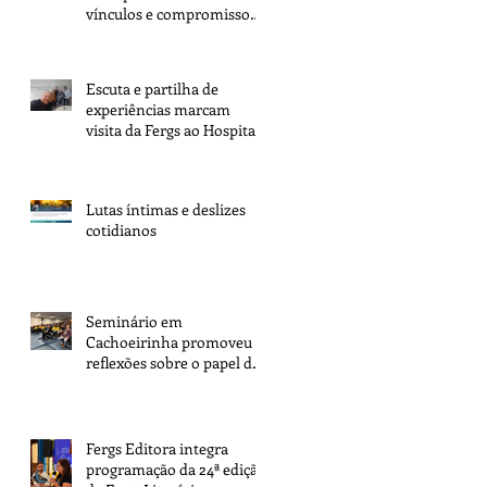
vínculos e compromisso
com a tarefa
Escuta e partilha de
experiências marcam
visita da Fergs ao Hospital
Espírita de Porto Alegre
Lutas íntimas e deslizes
cotidianos
Seminário em
Cachoeirinha promoveu
reflexões sobre o papel dos
espíritas na transformação
da sociedade
Fergs Editora integra
programação da 24ª edição