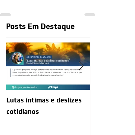
Posts Em Destaque
Lutas íntimas e deslizes
O exercício da
cotidianos
mediunidade 
moralidade d