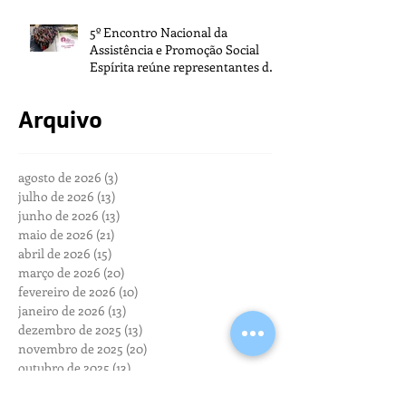
5º Encontro Nacional da
Assistência e Promoção Social
Espírita reúne representantes de
todo o Brasil na sede da FEB
Arquivo
agosto de 2026
(3)
3 posts
julho de 2026
(13)
13 posts
junho de 2026
(13)
13 posts
maio de 2026
(21)
21 posts
abril de 2026
(15)
15 posts
março de 2026
(20)
20 posts
fevereiro de 2026
(10)
10 posts
janeiro de 2026
(13)
13 posts
dezembro de 2025
(13)
13 posts
novembro de 2025
(20)
20 posts
outubro de 2025
(13)
13 posts
setembro de 2025
(17)
17 posts
agosto de 2025
(20)
20 posts