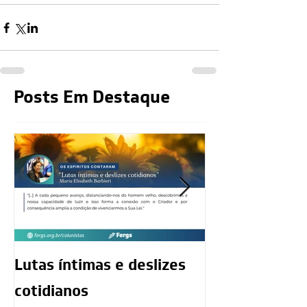
Posts Em Destaque
Lutas íntimas e deslizes
O exercício da
cotidianos
mediunidade 