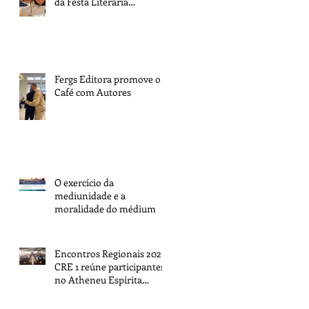
da Festa Literária
Internacional de Paraty
Fergs Editora promove o 1º
Café com Autores
O exercício da
mediunidade e a
moralidade do médium
Encontros Regionais 2026:
CRE 1 reúne participantes
no Atheneu Espírita
Cruzeiro do Sul, em Porto
Alegre