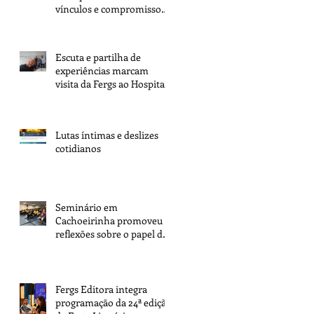
vínculos e compromisso
com a tarefa
Escuta e partilha de
experiências marcam
visita da Fergs ao Hospital
Espírita de Porto Alegre
Lutas íntimas e deslizes
cotidianos
Seminário em
Cachoeirinha promoveu
reflexões sobre o papel dos
espíritas na transformação
da sociedade
Fergs Editora integra
programação da 24ª edição