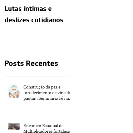
Lutas íntimas e
O exercício da
deslizes cotidianos
mediunidade e a
moralidade do
médium
Posts Recentes
Construção da paz e
fortalecimento de vínculos
pautam Seminário Fé na
Vida 2026
Encontro Estadual de
Multiplicadores fortalece