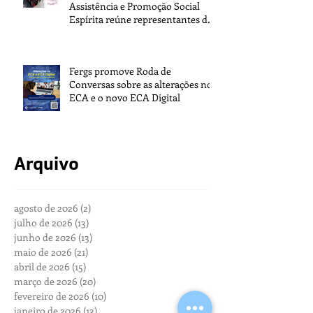
Assistência e Promoção Social
Espírita reúne representantes de
todo o Brasil na sede da FEB
Fergs promove Roda de
Conversas sobre as alterações no
ECA e o novo ECA Digital
Arquivo
agosto de 2026
(2)
2 posts
julho de 2026
(13)
13 posts
junho de 2026
(13)
13 posts
maio de 2026
(21)
21 posts
abril de 2026
(15)
15 posts
março de 2026
(20)
20 posts
fevereiro de 2026
(10)
10 posts
janeiro de 2026
(13)
13 posts