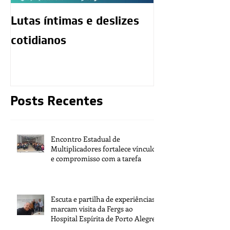
Lutas íntimas e deslizes
O exercício da
cotidianos
mediunidade 
moralidade d
Posts Recentes
Encontro Estadual de
Multiplicadores fortalece vínculos
e compromisso com a tarefa
Escuta e partilha de experiências
marcam visita da Fergs ao
Hospital Espírita de Porto Alegre