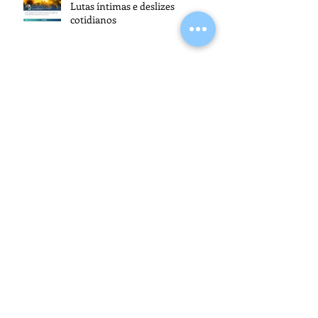
Lutas íntimas e deslizes
cotidianos
Seminário em Cachoeirinha
promoveu reflexões sobre o papel
dos espíritas na transformação da
sociedade
Fergs Editora integra
programação da 24ª edição da
Festa Literária Internacional de
Paraty
Fergs Editora promove o 1º Café
com Autores