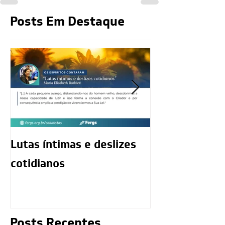
Posts Em Destaque
Lutas íntimas e deslizes
O exercício da
cotidianos
mediunidade 
moralidade d
Posts Recentes