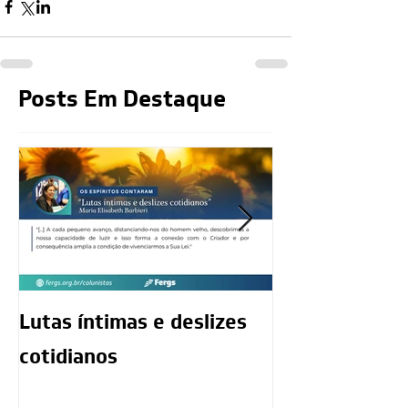
Posts Em Destaque
Lutas íntimas e deslizes
O exercício da
cotidianos
mediunidade 
moralidade d