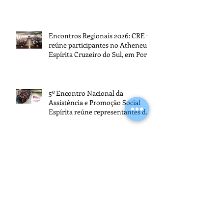
Encontros Regionais 2026: CRE 1
reúne participantes no Atheneu
Espírita Cruzeiro do Sul, em Porto
Alegre
5º Encontro Nacional da
Assistência e Promoção Social
Espírita reúne representantes de
todo o Brasil na sede da FEB
Arquivo
agosto de 2026
(3)
3 posts
julho de 2026
(13)
13 posts
junho de 2026
(13)
13 posts
maio de 2026
(21)
21 posts
abril de 2026
(15)
15 posts