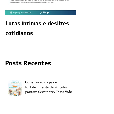
Lutas íntimas e deslizes
O exercício da
cotidianos
mediunidade 
moralidade d
Posts Recentes
Construção da paz e
fortalecimento de vínculos
pautam Seminário Fé na Vida
2026