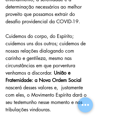
determinação necessários ao melhor 
proveito que possamos extrair do 
desafio providencial da COVID-19. 
Cuidemos do corpo, do Espírito; 
cuidemos uns dos outros; cuidemos de 
nossas relações dialogando com 
carinho e gentileza, mesmo nas 
circunstâncias em que porventura 
venhamos a discordar. 
União e 
Fraternidade: a Nova Ordem Social 
nascerá desses valores e,  justamente 
com eles, o Movimento Espírita dará o 
seu testemunho nesse momento e nas 
tribulações vindouras. 
Abraçamos em Espírito a todos, com 
gratidão a Deus por estarmos juntos em 