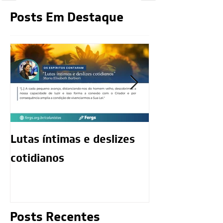
Posts Em Destaque
Lutas íntimas e deslizes
O exercício da
cotidianos
mediunidade 
moralidade d
Posts Recentes