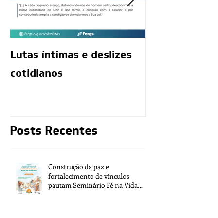
Lutas íntimas e deslizes
O exercício da
cotidianos
mediunidade 
moralidade d
Posts Recentes
Construção da paz e
fortalecimento de vínculos
pautam Seminário Fé na Vida
2026