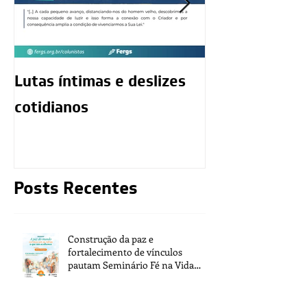
Lutas íntimas e deslizes
O exercício da
cotidianos
mediunidade 
moralidade d
Posts Recentes
Construção da paz e
fortalecimento de vínculos
pautam Seminário Fé na Vida
2026