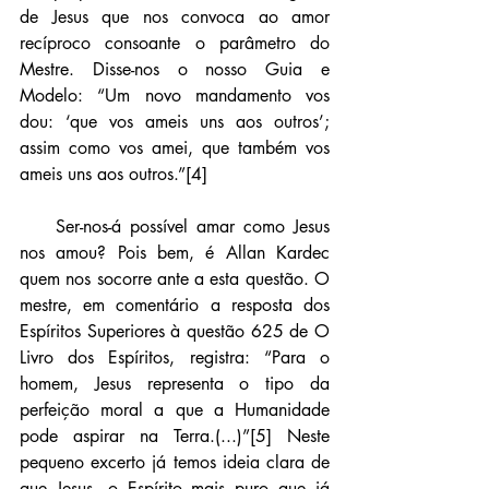
de Jesus que nos convoca ao amor 
recíproco consoante o parâmetro do 
Mestre. Disse-nos o nosso Guia e 
Modelo: “Um novo mandamento vos 
dou: ‘que vos ameis uns aos outros’; 
assim como vos amei, que também vos 
ameis uns aos outros.”[4]
    Ser-nos-á possível amar como Jesus 
nos amou? Pois bem, é Allan Kardec 
quem nos socorre ante a esta questão. O 
mestre, em comentário a resposta dos 
Espíritos Superiores à questão 625 de O 
Livro dos Espíritos, registra: “Para o 
homem, Jesus representa o tipo da 
perfeição moral a que a Humanidade 
pode aspirar na Terra.(...)”[5] Neste 
pequeno excerto já temos ideia clara de 
que Jesus, o Espírito mais puro que já 