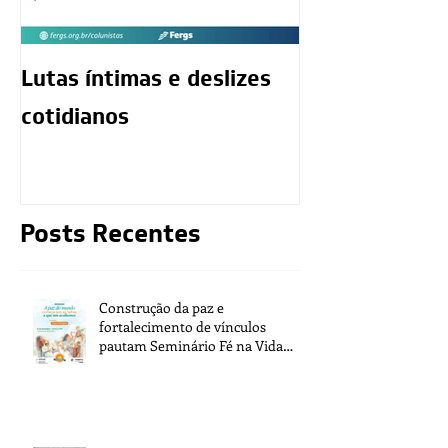
Lutas íntimas e deslizes
O exercício da
cotidianos
mediunidade 
moralidade d
Posts Recentes
Construção da paz e
fortalecimento de vínculos
pautam Seminário Fé na Vida
2026