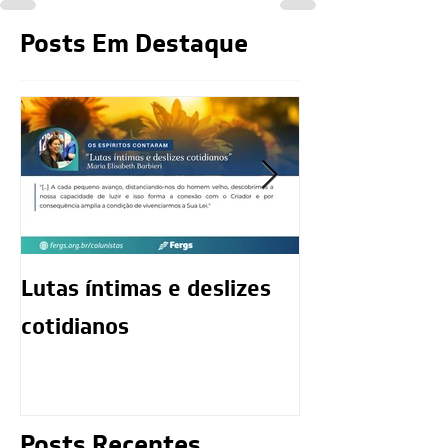
Posts Em Destaque
Lutas íntimas e deslizes
O exercício da
cotidianos
mediunidade 
moralidade d
Posts Recentes