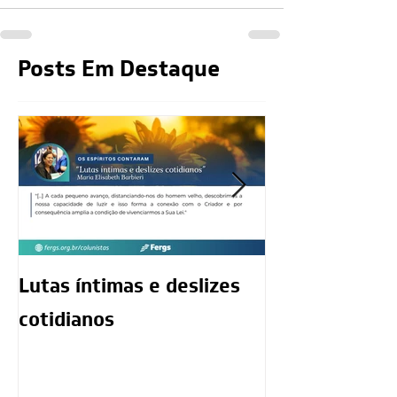
Posts Em Destaque
Lutas íntimas e deslizes
O exercício da
cotidianos
mediunidade 
moralidade d